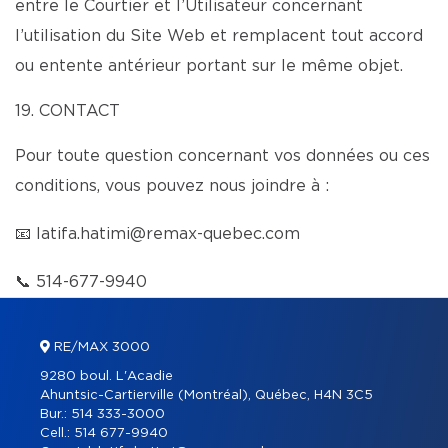
entre le Courtier et l’Utilisateur concernant
l’utilisation du Site Web et remplacent tout accord
ou entente antérieur portant sur le même objet.
19. CONTACT
Pour toute question concernant vos données ou ces
conditions, vous pouvez nous joindre à :
📧
latifa.hatimi@remax-quebec.com
📞
514-677-9940
RE/MAX 3000
9280 boul. L'Acadie
Ahuntsic-Cartierville (Montréal), Québec, H4N 3C5
Bur.:
514 333-3000
Cell.:
514 677-9940