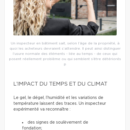
Un inspecteur en bâtiment sait, selon l’âge de la propriété, à
quoi les acheteurs devraient s’attendre. Il peut ainsi distinguer
l’usure normale des éléments - liée au temps - de ceux qui
posent réellement problème ou qui semblent s’être détériorés
p
L’IMPACT DU TEMPS ET DU CLIMAT
Le gel, le dégel, l’humidité et les variations de
température laissent des traces. Un inspecteur
expérimenté va reconnaître :
des signes de soulèvement de
fondation;