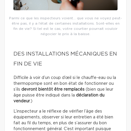
Parmi ce que les inspecteurs voient… que vous ne voyez peut-
être pas, il y a l’état de certaines installations. Sont-elles en
fin de vie? Si tel est le cas, votre courtier pourrait vouloir
négocier le prix à la baisse.
DES INSTALLATIONS MÉCANIQUES EN
FIN DE VIE
Difficile à voir d’un coup d’œil si le chauffe-eau ou la
thermopompe sont en bon état de fonctionner ou
s’ils
devront bientôt être remplacés
(bien que leur
âge puisse être indiqué dans la
déclaration du
vendeur
.)
L’inspecteur a le réflexe de vérifier l’âge des
équipements, observer si leur entretien a été bien
fait au fil du temps, en plus de s’assurer du bon
fonctionnement général. C’est important puisque